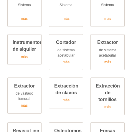
Sistema
Sistema
Sistema
más
más
más
Instrumentos
Cortador
Extractor
de alquiler
de sistema
de sistema
acetabular
acetabular
más
más
más
Extractor
Extracción
Extracción
de clavos
de
de vástago
femoral
tornillos
más
más
más
RevisioLine
Osteotomos
Fresas