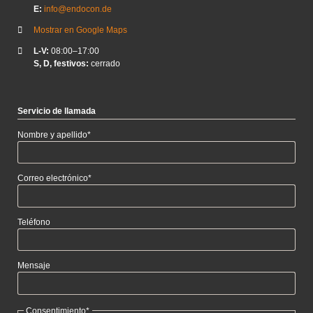
E:
info@endocon.de
Mostrar en Google Maps
L-V:
08:00–17:00
S, D, festivos:
cerrado
Servicio de llamada
Campo
Nombre y apellido
*
obligatorio
Campo
Correo electrónico
*
obligatorio
Teléfono
Mensaje
Campo
Consentimiento
*