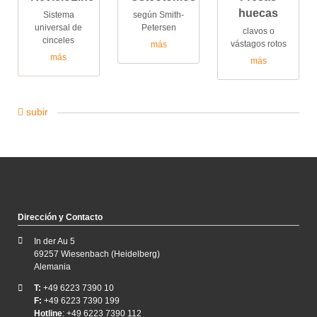
huecas
Sistema
según Smith-
universal de
Petersen
clavos o
cinceles
vástagos rotos
más
más
más
subir
Dirección y Contacto
In der Au 5
69257 Wiesenbach (Heidelberg)
Alemania
T:
+49 6223 7390 10
F:
+49 6223 7390 199
Hotline
: +49 6223 7390 112