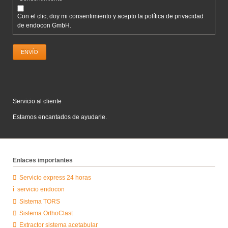
obligatorio
Con el clic, doy mi consentimiento y acepto la política de privacidad
de endocon GmbH.
ENVÍO
Servicio al cliente
Estamos
encantados de ayudarle.
Enlaces importantes
Servicio express 24 horas
servicio endocon
Sistema TORS
Sistema OrthoClast
Extractor sistema acetabular