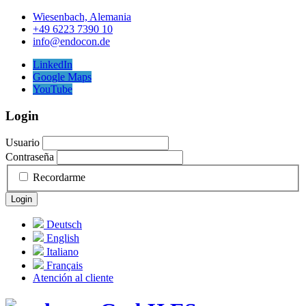
Wiesenbach, Alemania
+49 6223 7390 10
info@endocon.de
LinkedIn
Google Maps
YouTube
Login
Usuario
Contraseña
Recordarme
Login
Deutsch
English
Italiano
Français
Atención al cliente