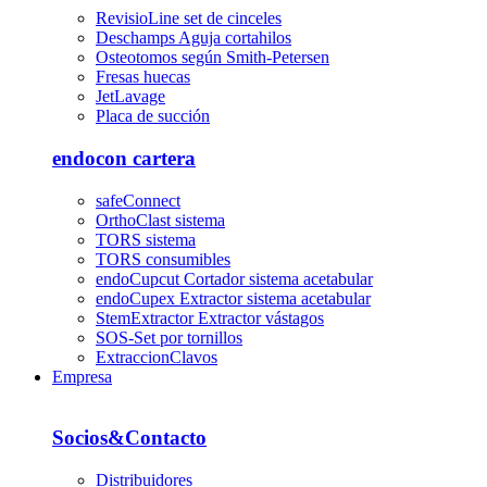
RevisioLine set de cinceles
Deschamps Aguja cortahilos
Osteotomos según Smith-Petersen
Fresas huecas
JetLavage
Placa de succión
endocon cartera
safeConnect
OrthoClast sistema
TORS sistema
TORS consumibles
endoCupcut Cortador sistema acetabular
endoCupex Extractor sistema acetabular
StemExtractor Extractor vástagos
SOS-Set por tornillos
ExtraccionClavos
Empresa
Socios&Contacto
Distribuidores